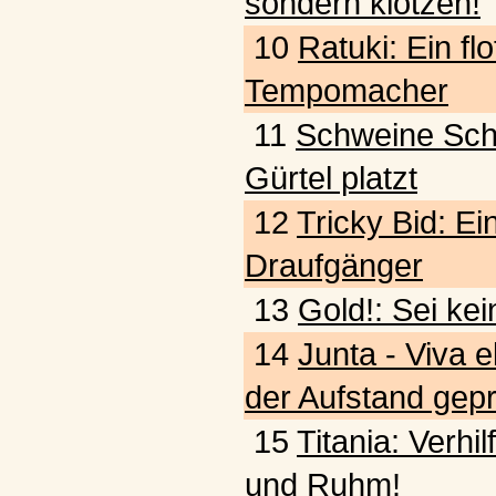
sondern klotzen!
10
Ratuki: Ein fl
Tempomacher
11
Schweine Schw
Gürtel platzt
12
Tricky Bid: Ein
Draufgänger
13
Gold!: Sei kei
14
Junta - Viva e
der Aufstand gepr
15
Titania: Verhi
und Ruhm!