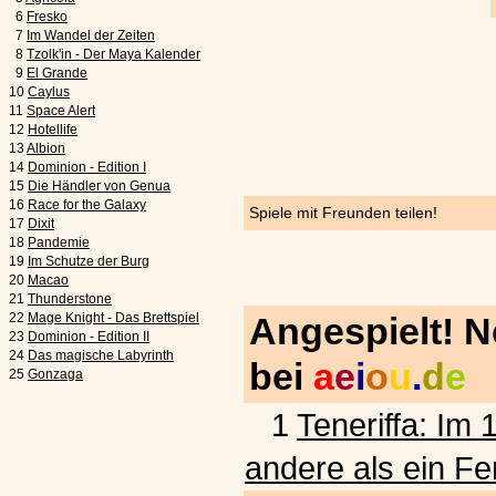
6
Fresko
7
Im Wandel der Zeiten
8
Tzolk'in - Der Maya Kalender
9
El Grande
10
Caylus
11
Space Alert
12
Hotellife
13
Albion
14
Dominion - Edition I
15
Die Händler von Genua
16
Race for the Galaxy
Spiele mit Freunden teilen!
17
Dixit
18
Pandemie
19
Im Schutze der Burg
20
Macao
21
Thunderstone
22
Mage Knight - Das Brettspiel
Angespielt! 
23
Dominion - Edition II
24
Das magische Labyrinth
bei
a
e
i
o
u
.
d
e
25
Gonzaga
1
Teneriffa: Im 
andere als ein Fe