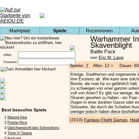
Marktplatz
Spiele
Rezensionen
Aut
Warhammer Inv
Skavenblight
Battle Pack
eMail:
von
Eric M. Lang
Passwort:
Spieler: 2 Alter: 12 + Dauer: 60
Best besuchte Spiele
1
Mauna Kea
(2010)
Fantasy Flight Games
,
Heid
2
Puerto Rico
3
Gleichgewicht des Schreckens
4
Time 'n' Space
5
Agricola