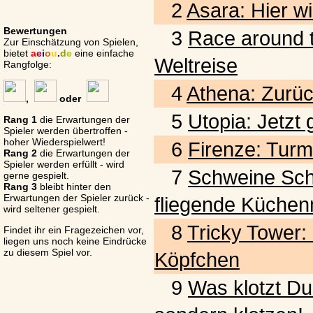
2
Asara: Hier wi
Bewertungen
3
Race around t
Zur Einschätzung von Spielen,
bietet
a
e
i
o
u
.
d
e
eine einfache
Weltreise
Rangfolge:
4
Athena: Zurück
,
oder
5
Utopia: Jetzt
Rang 1
die Erwartungen der
Spieler werden übertroffen -
hoher Wiederspielwert!
6
Firenze: Turm
Rang 2
die Erwartungen der
Spieler werden erfüllt - wird
7
Schweine Schwar
gerne gespielt.
Rang 3
bleibt hinter den
Erwartungen der Spieler zurück -
fliegende Küchen
wird seltener gespielt.
8
Tricky Tower:
Findet ihr ein Fragezeichen vor,
liegen uns noch keine Eindrücke
zu diesem Spiel vor.
Köpfchen
9
Was klotzt Du