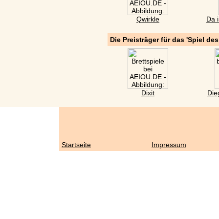
Qwirkle
Da i
Die Preisträger für das 'Spiel de
Dixit
Die
Startseite
Impressum