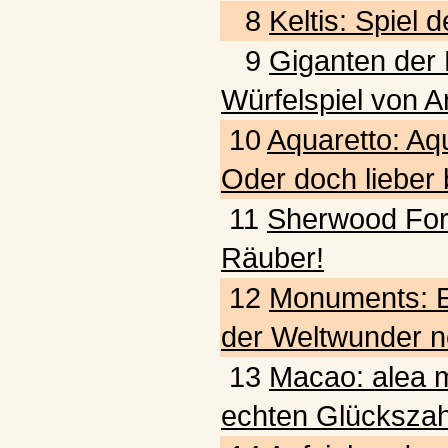
8
Keltis: Spiel
9
Giganten der L
Würfelspiel von A
10
Aquaretto: Aq
Oder doch lieber
11
Sherwood Fore
Räuber!
12
Monuments: E
der Weltwunder n
13
Macao: alea m
echten Glückszah