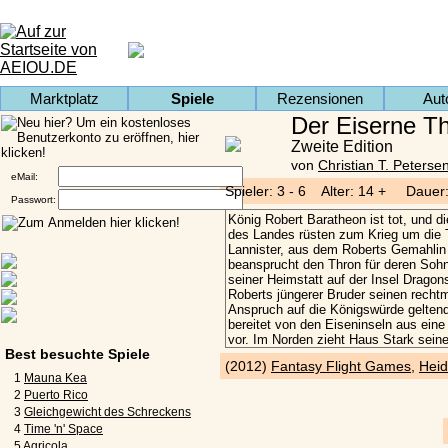
Marktplatz
Spiele
Rezensionen
Aut
Der Eiserne Th
Zweite Edition
von
Christian T. Peterse
eMail:
Spieler: 3 - 6 Alter: 14 + Dauer:
Passwort:
Best besuchte Spiele
(2012)
Fantasy Flight Games
,
Heid
1
Mauna Kea
2
Puerto Rico
3
Gleichgewicht des Schreckens
4
Time 'n' Space
5
Agricola