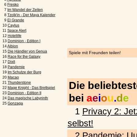
6
Fresko
7
Im Wandel der Zeiten
8
Tzolk'in - Der Maya Kalender
9
El Grande
10
Caylus
11
Space Alert
12
Hotellife
13
Dominion - Edition I
14
Albion
15
Die Händler von Genua
Spiele mit Freunden teilen!
16
Race for the Galaxy
17
Dixit
18
Pandemie
19
Im Schutze der Burg
20
Macao
Die beliebtes
21
Thunderstone
22
Mage Knight - Das Brettspiel
23
Dominion - Edition II
bei
a
e
i
o
u
.
d
e
24
Das magische Labyrinth
25
Gonzaga
1
Privacy 2: Jet
selbst!
2
Pandemie: Uu