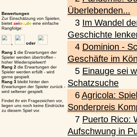
Überlebenden...
Bewertungen
Zur Einschätzung von Spielen,
3
Im Wandel der
bietet
a
e
i
o
u
.
d
e
eine einfache
Rangfolge:
Geschichte lenke
,
oder
4
Dominion - S
Rang 1
die Erwartungen der
Geschäfte im Kön
Spieler werden übertroffen -
hoher Wiederspielwert!
Rang 2
die Erwartungen der
5
Einauge sei w
Spieler werden erfüllt - wird
gerne gespielt.
Schatzsuche
Rang 3
bleibt hinter den
Erwartungen der Spieler zurück -
wird seltener gespielt.
6
Agricola: Spie
Findet ihr ein Fragezeichen vor,
Sonderpreis Komp
liegen uns noch keine Eindrücke
zu diesem Spiel vor.
7
Puerto Rico: W
Aufschwung in Pu