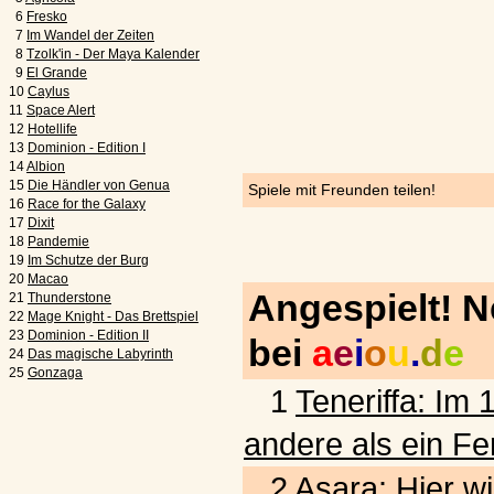
6
Fresko
7
Im Wandel der Zeiten
8
Tzolk'in - Der Maya Kalender
9
El Grande
10
Caylus
11
Space Alert
12
Hotellife
13
Dominion - Edition I
14
Albion
15
Die Händler von Genua
Spiele mit Freunden teilen!
16
Race for the Galaxy
17
Dixit
18
Pandemie
19
Im Schutze der Burg
20
Macao
Angespielt! 
21
Thunderstone
22
Mage Knight - Das Brettspiel
23
Dominion - Edition II
bei
a
e
i
o
u
.
d
e
24
Das magische Labyrinth
25
Gonzaga
1
Teneriffa: Im 
andere als ein Fe
2
Asara: Hier wi