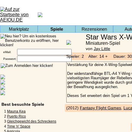
Marktplatz
Spiele
Rezensionen
Aut
Star Wars X-W
Miniaturen-Spiel
von
Jay Little
eMail:
Spieler: 2 Alter: 14 + Dauer: 30
Passwort:
Best besuchte Spiele
(2012)
Fantasy Flight Games
,
Luca
1
Mauna Kea
2
Puerto Rico
3
Gleichgewicht des Schreckens
4
Time 'n' Space
5
Agricola