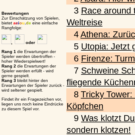
3
Race around t
Bewertungen
Zur Einschätzung von Spielen,
Weltreise
bietet
a
e
i
o
u
.
d
e
eine einfache
Rangfolge:
4
Athena: Zurück
,
oder
5
Utopia: Jetzt
Rang 1
die Erwartungen der
6
Firenze: Turm
Spieler werden übertroffen -
hoher Wiederspielwert!
Rang 2
die Erwartungen der
7
Schweine Schwar
Spieler werden erfüllt - wird
gerne gespielt.
fliegende Küchen
Rang 3
bleibt hinter den
Erwartungen der Spieler zurück -
wird seltener gespielt.
8
Tricky Tower:
Findet ihr ein Fragezeichen vor,
Köpfchen
liegen uns noch keine Eindrücke
zu diesem Spiel vor.
9
Was klotzt Du
sondern klotzen!