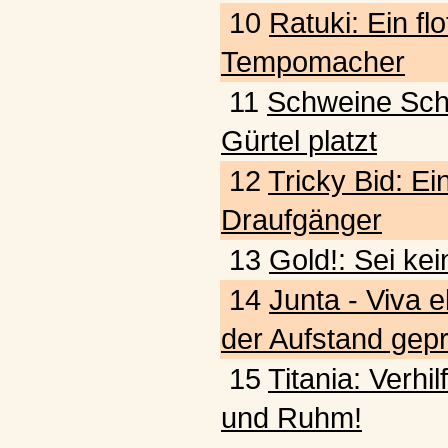
10
Ratuki: Ein fl
Tempomacher
11
Schweine Schw
Gürtel platzt
12
Tricky Bid: Ein
Draufgänger
13
Gold!: Sei kei
14
Junta - Viva e
der Aufstand gepr
15
Titania: Verhi
und Ruhm!