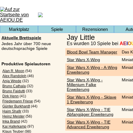
Marktplatz
Spiele
Rezensionen
Aut
Jay Little
Aktuelle Brettspiele
Es wurden 10 Spiele bei
A
E
I
O
Jedes Jahr über 700 neue
deutschsprachige Spiele
Blood Bowl Team Manager
Das K
Star Wars X-Wing
Minia
Produktive Spielautoren
Star Wars X-Wing - A-Wing
Minia
Alan R. Moon
(54)
Erweiterung
Alex Randolph
(46)
Star Wars X-Wing -
Minia
Anja Wrede
(32)
Millenium Falke
Bruno Cathala
(32)
Erweiterung
Bruno Faidutti
(33)
Dirk Henn
(41)
Star Wars X-Wing - Sklave
Minia
Friedemann Friese
(54)
1 Erweiterung
Günter Burkhardt
(44)
Star Wars X-Wing - TIE
Minia
Haim Shafir
(33)
Abfangjäger Erweiterung
Heinz Meister
(56)
Inka Brand
(42)
Star Wars X-Wing - TIE
Minia
Kai Haferkamp
(97)
Advanced Erweiterung
Klaus Teuber
(98)