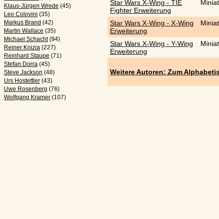
Star Wars X-Wing - TIE
Minia
Klaus-Jürgen Wrede
(45)
Fighter Erweiterung
Leo Colovini
(35)
Markus Brand
(42)
Star Wars X-Wing - X-Wing
Minia
Erweiterung
Martin Wallace
(35)
Michael Schacht
(94)
Star Wars X-Wing - Y-Wing
Minia
Reiner Knizia
(227)
Erweiterung
Reinhard Staupe
(71)
Stefan Dorra
(45)
Weitere Autoren: Zum Alphabeti
Steve Jackson
(48)
Urs Hostettler
(43)
Uwe Rosenberg
(76)
Wolfgang Kramer
(107)