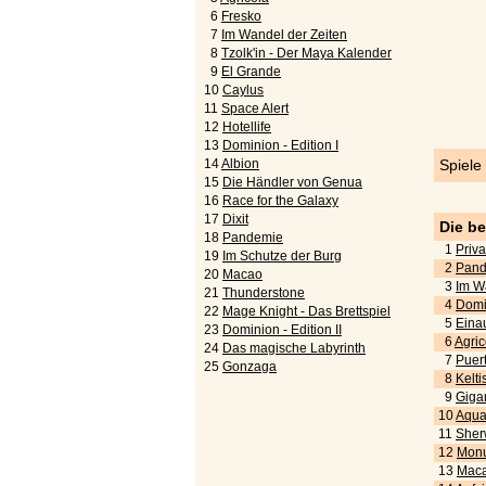
6
Fresko
7
Im Wandel der Zeiten
8
Tzolk'in - Der Maya Kalender
9
El Grande
10
Caylus
11
Space Alert
12
Hotellife
13
Dominion - Edition I
14
Albion
Spiele
15
Die Händler von Genua
16
Race for the Galaxy
17
Dixit
Die b
18
Pandemie
1
Priva
19
Im Schutze der Burg
2
Pand
20
Macao
3
Im W
21
Thunderstone
4
Domi
22
Mage Knight - Das Brettspiel
5
Eina
23
Dominion - Edition II
6
Agric
24
Das magische Labyrinth
7
Puert
25
Gonzaga
8
Kelti
9
Gigan
10
Aquar
11
Sher
12
Monu
13
Maca