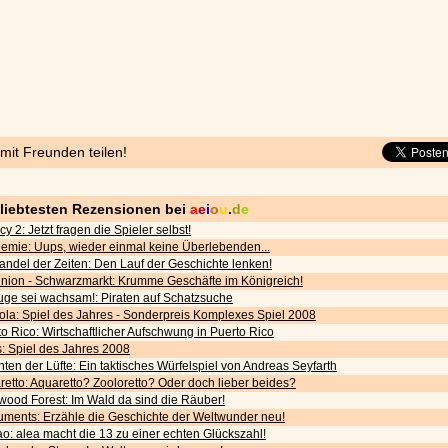
 mit Freunden teilen!
eliebtesten Rezensionen bei
a
e
i
o
u
.
d
e
cy 2: Jetzt fragen die Spieler selbst!
emie: Uups, wieder einmal keine Überlebenden...
andel der Zeiten: Den Lauf der Geschichte lenken!
nion - Schwarzmarkt: Krumme Geschäfte im Königreich!
uge sei wachsam!: Piraten auf Schatzsuche
ola: Spiel des Jahres - Sonderpreis Komplexes Spiel 2008
o Rico: Wirtschaftlicher Aufschwung in Puerto Rico
s: Spiel des Jahres 2008
ten der Lüfte: Ein taktisches Würfelspiel von Andreas Seyfarth
etto: Aquaretto? Zooloretto? Oder doch lieber beides?
wood Forest: Im Wald da sind die Räuber!
ments: Erzähle die Geschichte der Weltwunder neu!
o: alea macht die 13 zu einer echten Glückszahl!