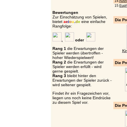
14
Aufz
15
Euph
Bewertungen
Zur Einschätzung von Spielen,
Die Pr
bietet
a
e
i
o
u
.
d
e
eine einfache
Rangfolge:
,
oder
Rang 1
die Erwartungen der
Ki
Spieler werden übertroffen -
hoher Wiederspielwert!
Rang 2
die Erwartungen der
Die Pr
Spieler werden erfüllt - wird
gerne gespielt.
Rang 3
bleibt hinter den
Erwartungen der Spieler zurück -
wird seltener gespielt.
Findet ihr ein Fragezeichen vor,
liegen uns noch keine Eindrücke
zu diesem Spiel vor.
Die Pr