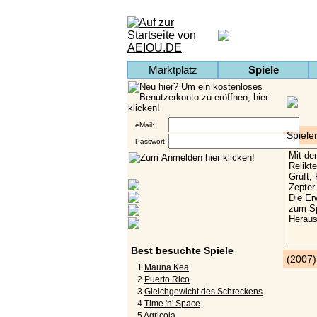
Marktplatz
Spiele
eMail:
Spiele
Passwort:
Best besuchte Spiele
(2007
1
Mauna Kea
2
Puerto Rico
3
Gleichgewicht des Schreckens
4
Time 'n' Space
5
Agricola