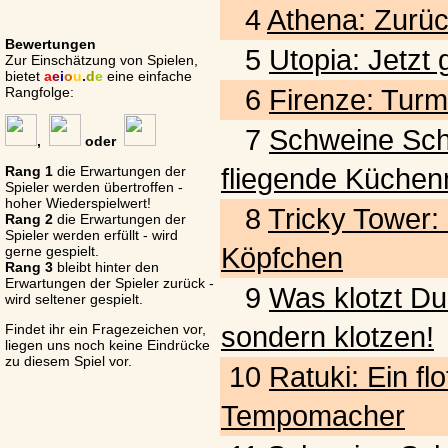
4
Athena: Zurück
Bewertungen
5
Utopia: Jetzt
Zur Einschätzung von Spielen,
bietet
a
e
i
o
u
.
d
e
eine einfache
6
Firenze: Turm
Rangfolge:
7
Schweine Schwar
,
oder
fliegende Küchen
Rang 1
die Erwartungen der
Spieler werden übertroffen -
hoher Wiederspielwert!
8
Tricky Tower:
Rang 2
die Erwartungen der
Spieler werden erfüllt - wird
Köpfchen
gerne gespielt.
Rang 3
bleibt hinter den
Erwartungen der Spieler zurück -
9
Was klotzt Du
wird seltener gespielt.
sondern klotzen!
Findet ihr ein Fragezeichen vor,
liegen uns noch keine Eindrücke
zu diesem Spiel vor.
10
Ratuki: Ein fl
Tempomacher