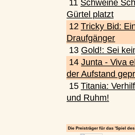
11
Schweine Schw
Gürtel platzt
12
Tricky Bid: Ein
Draufgänger
13
Gold!: Sei kei
14
Junta - Viva e
der Aufstand gepr
15
Titania: Verhi
und Ruhm!
Die Preisträger für das 'Spiel de