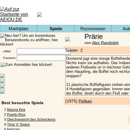
Marktplatz
Spiele
Rezensionen
Aut
Prärie
von
Alex Randolph
Spieler: 2
eMail:
Passwort:
(1975)
Pelikan
Best besuchte Spiele
1
Mauna Kea
2
Puerto Rico
3
Gleichgewicht des Schreckens
4
Time 'n' Space
5
Agricola