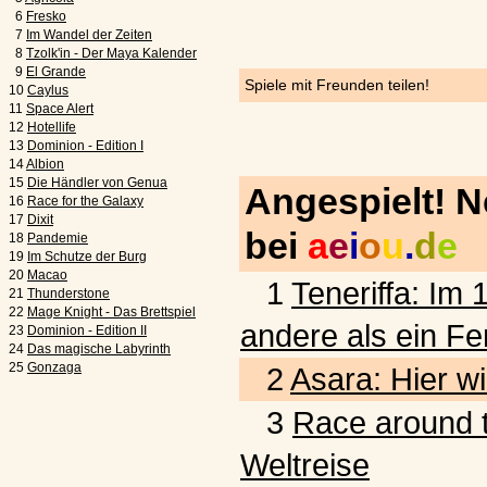
6
Fresko
7
Im Wandel der Zeiten
8
Tzolk'in - Der Maya Kalender
9
El Grande
Spiele mit Freunden teilen!
10
Caylus
11
Space Alert
12
Hotellife
13
Dominion - Edition I
14
Albion
15
Die Händler von Genua
Angespielt! 
16
Race for the Galaxy
17
Dixit
bei
a
e
i
o
u
.
d
e
18
Pandemie
19
Im Schutze der Burg
20
Macao
1
Teneriffa: Im 
21
Thunderstone
22
Mage Knight - Das Brettspiel
andere als ein Fe
23
Dominion - Edition II
24
Das magische Labyrinth
25
Gonzaga
2
Asara: Hier wi
3
Race around t
Weltreise