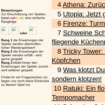
4
Athena: Zurück
Bewertungen
5
Utopia: Jetzt
Zur Einschätzung von Spielen,
bietet
a
e
i
o
u
.
d
e
eine einfache
6
Firenze: Turm
Rangfolge:
7
Schweine Schwar
,
oder
fliegende Küchen
Rang 1
die Erwartungen der
Spieler werden übertroffen -
hoher Wiederspielwert!
8
Tricky Tower:
Rang 2
die Erwartungen der
Spieler werden erfüllt - wird
Köpfchen
gerne gespielt.
Rang 3
bleibt hinter den
Erwartungen der Spieler zurück -
9
Was klotzt Du
wird seltener gespielt.
sondern klotzen!
Findet ihr ein Fragezeichen vor,
liegen uns noch keine Eindrücke
zu diesem Spiel vor.
10
Ratuki: Ein fl
Tempomacher