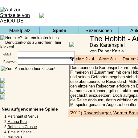
Marktplatz
Spiele
Rezensionen
Aut
The Hobbit - 
Das Kartenspiel
von
Reiner Knizia
eMail:
Spieler: 2 - 4 Alter: 8 + Dauer: 
Passwort:
Neu aufgenommene Spiele
(2012)
Ravensburger
,
Warner Bros
1
Merchant of Venus
2
Mauna Kea
3
Robinson Crusoe
4
Time 'n' Space
5
Nauticus