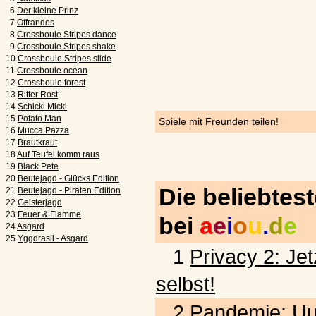
6
Der kleine Prinz
7
Offrandes
8
Crossboule Stripes dance
9
Crossboule Stripes shake
10
Crossboule Stripes slide
11
Crossboule ocean
12
Crossboule forest
13
Ritter Rost
14
Schicki Micki
15
Potato Man
Spiele mit Freunden teilen!
16
Mucca Pazza
17
Brautkraut
18
Auf Teufel komm raus
19
Black Pete
20
Beutejagd - Glücks Edition
Die beliebtes
21
Beutejagd - Piraten Edition
22
Geisterjagd
23
Feuer & Flamme
bei
a
e
i
o
u
.
d
e
24
Asgard
25
Yggdrasil - Asgard
1
Privacy 2: Jet
selbst!
2
Pandemie: Uu