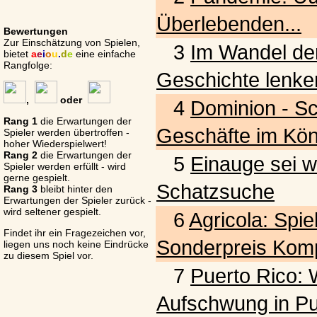
Überlebenden...
Bewertungen
Zur Einschätzung von Spielen,
3
Im Wandel der
bietet
a
e
i
o
u
.
d
e
eine einfache
Rangfolge:
Geschichte lenke
,
oder
4
Dominion - S
Rang 1
die Erwartungen der
Geschäfte im Kön
Spieler werden übertroffen -
hoher Wiederspielwert!
Rang 2
die Erwartungen der
5
Einauge sei w
Spieler werden erfüllt - wird
gerne gespielt.
Schatzsuche
Rang 3
bleibt hinter den
Erwartungen der Spieler zurück -
wird seltener gespielt.
6
Agricola: Spie
Findet ihr ein Fragezeichen vor,
Sonderpreis Komp
liegen uns noch keine Eindrücke
zu diesem Spiel vor.
7
Puerto Rico: W
Aufschwung in Pu