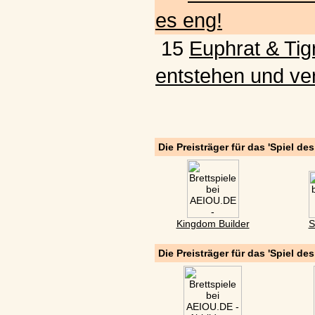
es eng!
15
Euphrat & Tigr
entstehen und ve
Die Preisträger für das 'Spiel de
Kingdom Builder
S
Die Preisträger für das 'Spiel de