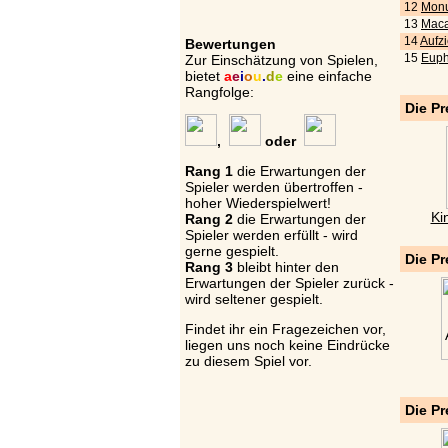
12
Monu
13
Maca
14
Aufz
Bewertungen
15
Euph
Zur Einschätzung von Spielen,
bietet
a
e
i
o
u
.
d
e
eine einfache
Rangfolge:
Die Pr
,
oder
Rang 1
die Erwartungen der
Spieler werden übertroffen -
hoher Wiederspielwert!
Ki
Rang 2
die Erwartungen der
Spieler werden erfüllt - wird
gerne gespielt.
Die Pr
Rang 3
bleibt hinter den
Erwartungen der Spieler zurück -
wird seltener gespielt.
Findet ihr ein Fragezeichen vor,
liegen uns noch keine Eindrücke
zu diesem Spiel vor.
Die Pr