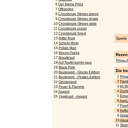
6
Der kleine Prinz
7
Offrandes
8
Crossboule Stripes dance
9
Crossboule Stripes shake
10
Crossboule Stripes slide
11
Crossboule ocean
12
Crossboule forest
Spiele
13
Ritter Rost
14
Schicki Micki
15
Potato Man
16
Mucca Pazza
Rezen
17
Brautkraut
Pingu-P
18
Auf Teufel komm raus
19
Black Pete
Die b
20
Beutejagd - Glücks Edition
1
Priva
21
Beutejagd - Piraten Edition
2
Pand
22
Geisterjagd
3
Im W
23
Feuer & Flamme
4
Domi
24
Asgard
5
Eina
25
Yggdrasil - Asgard
6
Agric
7
Puert
8
Kelti
9
Gigan
10
Aquar
11
Sher