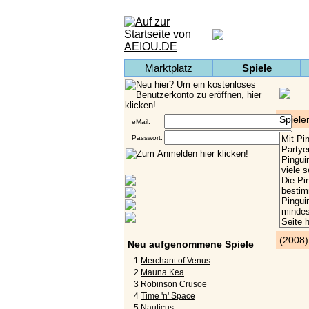
Marktplatz
Spiele
Spiele
eMail:
Passwort:
(2008
Neu aufgenommene Spiele
1
Merchant of Venus
2
Mauna Kea
3
Robinson Crusoe
4
Time 'n' Space
5
Nauticus