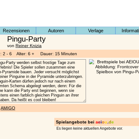
Rezensionen
Autoren
Verlage
Informat
Pingu-Party
von
Reiner Knizia
r: 2 - 6 Alter: 6 + Dauer: 15 Minuten
)
AMIGO
Spielangebote bei
a
e
i
o
u
.
d
e
Es liegen keine aktuellen Angebote vor.