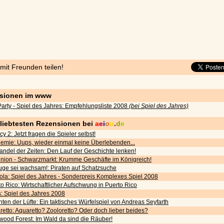
 mit Freunden teilen!
sionen im www
arty - Spiel des Jahres: Empfehlungsliste 2008
(bei Spiel des Jahres)
eliebtesten Rezensionen bei
a
e
i
o
u
.
d
e
cy 2: Jetzt fragen die Spieler selbst!
emie: Uups, wieder einmal keine Überlebenden...
andel der Zeiten: Den Lauf der Geschichte lenken!
nion - Schwarzmarkt: Krumme Geschäfte im Königreich!
uge sei wachsam!: Piraten auf Schatzsuche
ola: Spiel des Jahres - Sonderpreis Komplexes Spiel 2008
o Rico: Wirtschaftlicher Aufschwung in Puerto Rico
s: Spiel des Jahres 2008
ten der Lüfte: Ein taktisches Würfelspiel von Andreas Seyfarth
etto: Aquaretto? Zooloretto? Oder doch lieber beides?
wood Forest: Im Wald da sind die Räuber!