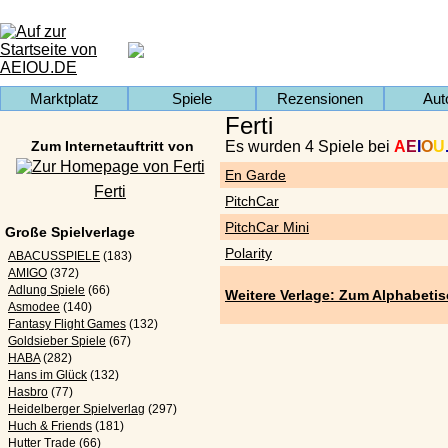
Marktplatz
Spiele
Rezensionen
Aut
Ferti
Zum Internetauftritt von
Es wurden 4 Spiele bei
A
E
I
O
U
En Garde
Ferti
PitchCar
PitchCar Mini
Große Spielverlage
Polarity
ABACUSSPIELE
(183)
AMIGO
(372)
Adlung Spiele
(66)
Weitere Verlage: Zum Alphabeti
Asmodee
(140)
Fantasy Flight Games
(132)
Goldsieber Spiele
(67)
HABA
(282)
Hans im Glück
(132)
Hasbro
(77)
Heidelberger Spielverlag
(297)
Huch & Friends
(181)
Hutter Trade
(66)