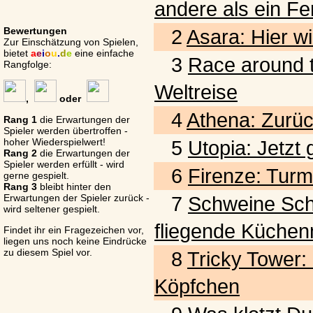
andere als ein Fe
Bewertungen
2
Asara: Hier wi
Zur Einschätzung von Spielen,
bietet
a
e
i
o
u
.
d
e
eine einfache
3
Race around t
Rangfolge:
Weltreise
,
oder
4
Athena: Zurück
Rang 1
die Erwartungen der
Spieler werden übertroffen -
hoher Wiederspielwert!
5
Utopia: Jetzt
Rang 2
die Erwartungen der
Spieler werden erfüllt - wird
6
Firenze: Turm
gerne gespielt.
Rang 3
bleibt hinter den
Erwartungen der Spieler zurück -
7
Schweine Schwar
wird seltener gespielt.
fliegende Küchen
Findet ihr ein Fragezeichen vor,
liegen uns noch keine Eindrücke
zu diesem Spiel vor.
8
Tricky Tower:
Köpfchen