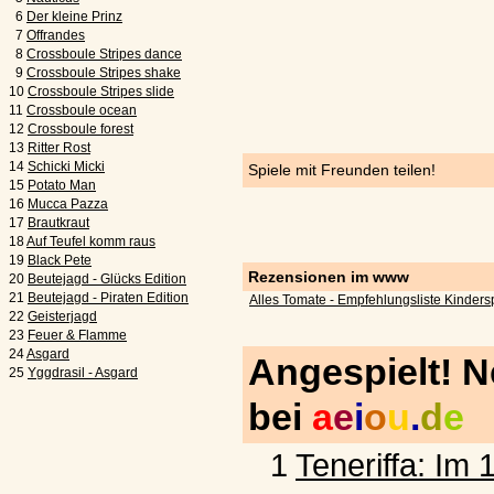
6
Der kleine Prinz
7
Offrandes
8
Crossboule Stripes dance
9
Crossboule Stripes shake
10
Crossboule Stripes slide
11
Crossboule ocean
12
Crossboule forest
13
Ritter Rost
14
Schicki Micki
Spiele mit Freunden teilen!
15
Potato Man
16
Mucca Pazza
17
Brautkraut
18
Auf Teufel komm raus
19
Black Pete
Rezensionen im www
20
Beutejagd - Glücks Edition
21
Beutejagd - Piraten Edition
Alles Tomate - Empfehlungsliste Kinders
22
Geisterjagd
23
Feuer & Flamme
24
Asgard
Angespielt! 
25
Yggdrasil - Asgard
bei
a
e
i
o
u
.
d
e
1
Teneriffa: Im 