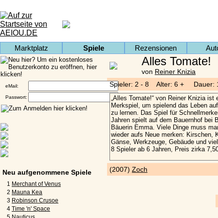
Marktplatz
Spiele
Rezensionen
Aut
Alles Tomate!
von
Reiner Knizia
Spieler: 2 - 8 Alter: 6 + Dauer:
eMail:
Passwort:
(2007)
Zoch
Neu aufgenommene Spiele
1
Merchant of Venus
2
Mauna Kea
3
Robinson Crusoe
4
Time 'n' Space
5
Nauticus