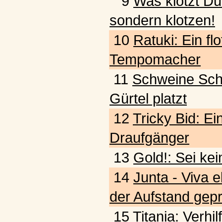
9
Was klotzt Du
sondern klotzen!
10
Ratuki: Ein fl
Tempomacher
11
Schweine Schw
Gürtel platzt
12
Tricky Bid: Ein
Draufgänger
13
Gold!: Sei kei
14
Junta - Viva e
der Aufstand gepr
15
Titania: Verhi