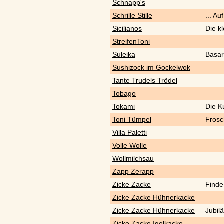
Schnapp's
Schrille Stille
... A
Sicilianos
Die k
StreifenToni
Suleika
Basar
Sushizock im Gockelwok
Tante Trudels Trödel
Tobago
Tokami
Die K
Toni Tümpel
Frosc
Villa Paletti
Volle Wolle
Wollmilchsau
Zapp Zerapp
Zicke Zacke
Finde
Zicke Zacke Hühnerkacke
Zicke Zacke Hühnerkacke
Jubil
Zicke Zacke Igelkacke