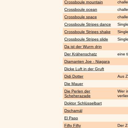
Crossboule mountain
chall
Crossboule ocean
chall
Crossboule space
chall
Crossboule Stripes dance
Singl
Crossboule Stripes shake
Singl
Crossboule Stripes slide
Singl
Da ist der Wurm drin
Der Krähenschatz
eine 
Diamanten Joe - Niagara
Dicke Luft in der Gruft
Didi Dotter
Aus Z
Die Mauer
Die Perlen der
Wer i
Scheherazade
verlie
Doktor Schlüsselbart
Dschamál
El Paso
Fifty Fifty
Der Z