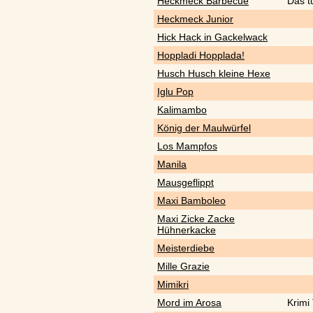
Heckmeck Barbecue
Das t
Heckmeck Junior
Hick Hack in Gackelwack
Hoppladi Hopplada!
Husch Husch kleine Hexe
Iglu Pop
Kalimambo
König der Maulwürfel
Los Mampfos
Manila
Mausgeflippt
Maxi Bamboleo
Maxi Zicke Zacke
Hühnerkacke
Meisterdiebe
Mille Grazie
Mimikri
Mord im Arosa
Krimi