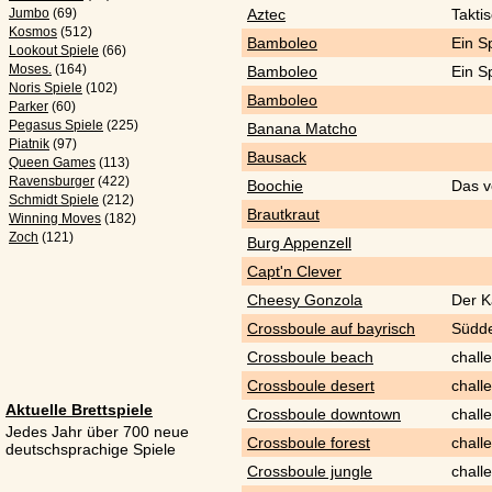
Jumbo
(69)
Aztec
Takti
Kosmos
(512)
Bamboleo
Ein S
Lookout Spiele
(66)
Moses.
(164)
Bamboleo
Ein S
Noris Spiele
(102)
Bamboleo
Parker
(60)
Pegasus Spiele
(225)
Banana Matcho
Piatnik
(97)
Bausack
Queen Games
(113)
Ravensburger
(422)
Boochie
Das v
Schmidt Spiele
(212)
Brautkraut
Winning Moves
(182)
Zoch
(121)
Burg Appenzell
Capt'n Clever
Cheesy Gonzola
Der K
Crossboule auf bayrisch
Südde
Crossboule beach
chall
Crossboule desert
chall
Aktuelle Brettspiele
Crossboule downtown
chall
Jedes Jahr über 700 neue
Crossboule forest
chall
deutschsprachige Spiele
Crossboule jungle
chall