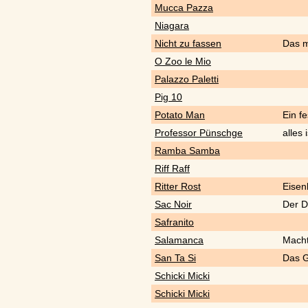
Mucca Pazza
Niagara
Nicht zu fassen
Das m
O Zoo le Mio
Palazzo Paletti
Pig 10
Potato Man
Ein f
Professor Pünschge
alles
Ramba Samba
Riff Raff
Ritter Rost
Eisen
Sac Noir
Der D
Safranito
Salamanca
Macht
San Ta Si
Das G
Schicki Micki
Schicki Micki