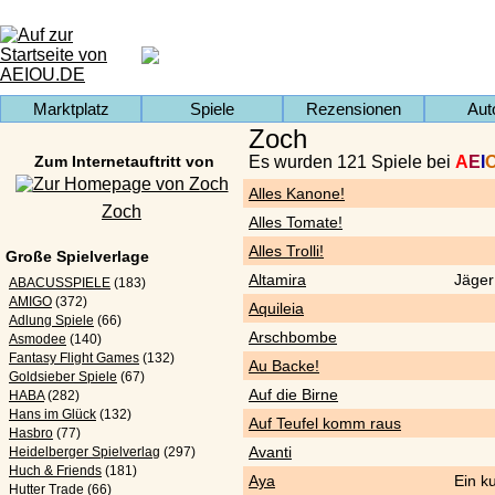
Marktplatz
Spiele
Rezensionen
Aut
Zoch
Zum Internetauftritt von
Es wurden 121 Spiele bei
A
E
I
Alles Kanone!
Zoch
Alles Tomate!
Alles Trolli!
Große Spielverlage
Altamira
Jäger
ABACUSSPIELE
(183)
AMIGO
(372)
Aquileia
Adlung Spiele
(66)
Arschbombe
Asmodee
(140)
Fantasy Flight Games
(132)
Au Backe!
Goldsieber Spiele
(67)
Auf die Birne
HABA
(282)
Hans im Glück
(132)
Auf Teufel komm raus
Hasbro
(77)
Avanti
Heidelberger Spielverlag
(297)
Huch & Friends
(181)
Aya
Ein k
Hutter Trade
(66)