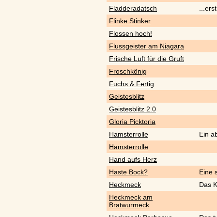
Fladderadatsch
...ers
Flinke Stinker
Flossen hoch!
Flussgeister am Niagara
Frische Luft für die Gruft
Froschkönig
Fuchs & Fertig
Geistesblitz
Geistesblitz 2.0
Gloria Picktoria
Hamsterrolle
Ein a
Hamsterrolle
Hand aufs Herz
Haste Bock?
Eine 
Heckmeck
Das K
Heckmeck am
Bratwurmeck