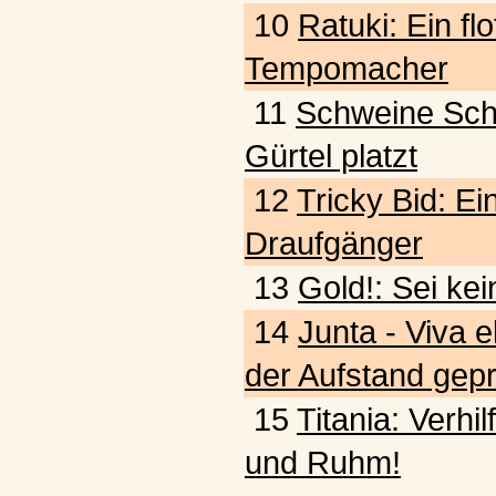
10
Ratuki: Ein fl
Tempomacher
11
Schweine Schw
Gürtel platzt
12
Tricky Bid: Ein
Draufgänger
13
Gold!: Sei kei
14
Junta - Viva e
der Aufstand gepr
15
Titania: Verhi
und Ruhm!