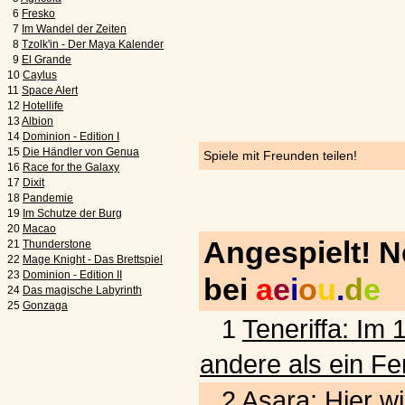
6
Fresko
7
Im Wandel der Zeiten
8
Tzolk'in - Der Maya Kalender
9
El Grande
10
Caylus
11
Space Alert
12
Hotellife
13
Albion
14
Dominion - Edition I
15
Die Händler von Genua
Spiele mit Freunden teilen!
16
Race for the Galaxy
17
Dixit
18
Pandemie
19
Im Schutze der Burg
20
Macao
Angespielt! 
21
Thunderstone
22
Mage Knight - Das Brettspiel
23
Dominion - Edition II
bei
a
e
i
o
u
.
d
e
24
Das magische Labyrinth
25
Gonzaga
1
Teneriffa: Im 
andere als ein Fe
2
Asara: Hier wi