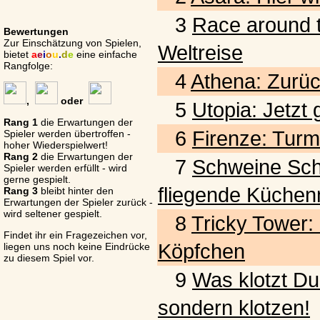
3
Race around t
Bewertungen
Zur Einschätzung von Spielen,
Weltreise
bietet
a
e
i
o
u
.
d
e
eine einfache
Rangfolge:
4
Athena: Zurück
,
oder
5
Utopia: Jetzt
Rang 1
die Erwartungen der
6
Firenze: Turm
Spieler werden übertroffen -
hoher Wiederspielwert!
Rang 2
die Erwartungen der
7
Schweine Schwar
Spieler werden erfüllt - wird
gerne gespielt.
fliegende Küchen
Rang 3
bleibt hinter den
Erwartungen der Spieler zurück -
wird seltener gespielt.
8
Tricky Tower:
Findet ihr ein Fragezeichen vor,
Köpfchen
liegen uns noch keine Eindrücke
zu diesem Spiel vor.
9
Was klotzt Du
sondern klotzen!