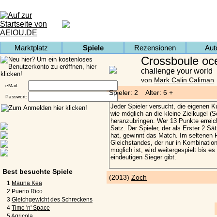
Marktplatz
Spiele
Rezensionen
Aut
Crossboule oc
challenge your world
von
Mark Calin Caliman
eMail:
Spieler: 2 Alter: 6 +
Passwort:
Best besuchte Spiele
(2013)
Zoch
1
Mauna Kea
2
Puerto Rico
3
Gleichgewicht des Schreckens
4
Time 'n' Space
5
Agricola