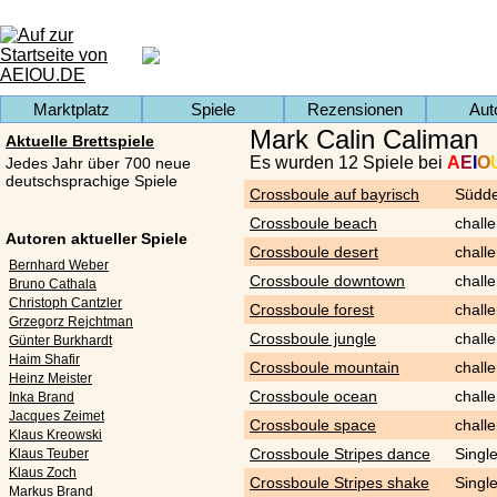
Marktplatz
Spiele
Rezensionen
Aut
Mark Calin Caliman
Aktuelle Brettspiele
Es wurden 12 Spiele bei
A
E
I
O
Jedes Jahr über 700 neue
deutschsprachige Spiele
Crossboule auf bayrisch
Südde
Crossboule beach
chall
Autoren aktueller Spiele
Crossboule desert
chall
Bernhard Weber
Crossboule downtown
chall
Bruno Cathala
Christoph Cantzler
Crossboule forest
chall
Grzegorz Rejchtman
Crossboule jungle
chall
Günter Burkhardt
Haim Shafir
Crossboule mountain
chall
Heinz Meister
Crossboule ocean
chall
Inka Brand
Jacques Zeimet
Crossboule space
chall
Klaus Kreowski
Crossboule Stripes dance
Singl
Klaus Teuber
Klaus Zoch
Crossboule Stripes shake
Singl
Markus Brand