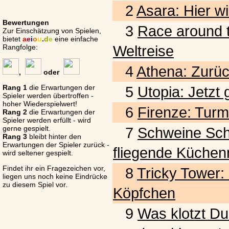
2
Asara: Hier wi
Bewertungen
3
Race around t
Zur Einschätzung von Spielen,
bietet
a
e
i
o
u
.
d
e
eine einfache
Weltreise
Rangfolge:
4
Athena: Zurück
,
oder
Rang 1
die Erwartungen der
5
Utopia: Jetzt
Spieler werden übertroffen -
hoher Wiederspielwert!
6
Firenze: Turm
Rang 2
die Erwartungen der
Spieler werden erfüllt - wird
gerne gespielt.
7
Schweine Schwar
Rang 3
bleibt hinter den
Erwartungen der Spieler zurück -
fliegende Küchen
wird seltener gespielt.
Findet ihr ein Fragezeichen vor,
8
Tricky Tower:
liegen uns noch keine Eindrücke
zu diesem Spiel vor.
Köpfchen
9
Was klotzt Du