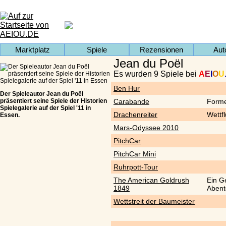
Marktplatz
Spiele
Rezensionen
Aut
Jean du Poël
Es wurden 9 Spiele bei
A
E
I
O
U
Ben Hur
Der Spieleautor Jean du Poël
präsentiert seine Spiele der Historien
Carabande
Forme
Spielegalerie auf der Spiel '11 in
Drachenreiter
Wettf
Essen.
Mars-Odyssee 2010
PitchCar
PitchCar Mini
Ruhrpott-Tour
The American Goldrush
Ein Ge
1849
Abent
Wettstreit der Baumeister