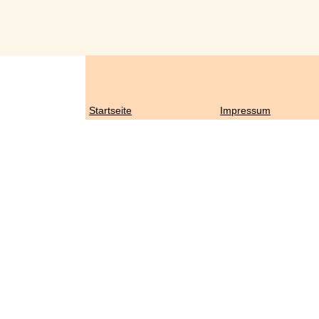
Startseite
Impressum