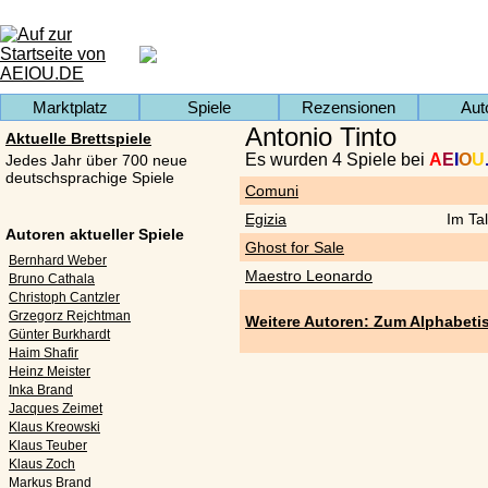
Marktplatz
Spiele
Rezensionen
Aut
Antonio Tinto
Aktuelle Brettspiele
Es wurden 4 Spiele bei
A
E
I
O
U
Jedes Jahr über 700 neue
deutschsprachige Spiele
Comuni
Egizia
Im Ta
Autoren aktueller Spiele
Ghost for Sale
Bernhard Weber
Maestro Leonardo
Bruno Cathala
Christoph Cantzler
Grzegorz Rejchtman
Weitere Autoren: Zum Alphabeti
Günter Burkhardt
Haim Shafir
Heinz Meister
Inka Brand
Jacques Zeimet
Klaus Kreowski
Klaus Teuber
Klaus Zoch
Markus Brand