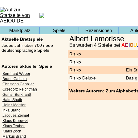
Marktplatz
Spiele
Rezensionen
Aut
Albert Lamorisse
Aktuelle Brettspiele
Es wurden 4 Spiele bei
A
E
I
O
U
Jedes Jahr über 700 neue
deutschsprachige Spiele
Risiko
Risiko
Autoren aktueller Spiele
Risiko
Ein St
Bernhard Weber
Risiko Deluxe
Das gr
Bruno Cathala
Christoph Cantzler
Grzegorz Rejchtman
Weitere Autoren: Zum Alphabeti
Günter Burkhardt
Haim Shafir
Heinz Meister
Inka Brand
Jacques Zeimet
Klaus Kreowski
Klaus Teuber
Klaus Zoch
Markus Brand